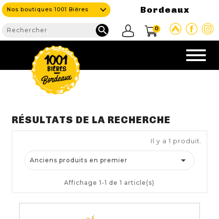
Bordeaux
Nos boutiques 1001 Bières

0
CAVE & BAR
RÉSULTATS DE LA RECHERCHE
Il y a 1 produit.
NOS PRODUITS


Anciens produits en premier
Nouveautés
Affichage 1-1 de 1 article(s)
Nos Bières