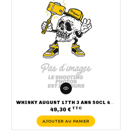
Nos Fûts De Bière
Nos Spiritueux
Nos Boxes
Nos Paniers
Paniers Cadeaux À Composer
FIDÉLITÉ
WHISKY AUGUST 17TH 3 ANS 50CL 40%
TTC
BLOG
Prix
49,30 €
AJOUTER AU PANIER
NOUS CONTACTER