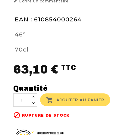

Ecrire un commentaire
EAN : 610854000264
46°
70cl
63,10 €
TTC
Quantité

AJOUTER AU PANIER

RUPTURE DE STOCK