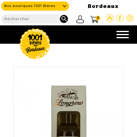
Bordeaux
Nos boutiques 1001 Bières

0
CAVE & BAR
NOS PRODUITS

Nouveautés
Nos Bières