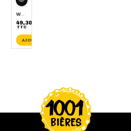
WHISKY AUGUST 17TH 3 ANS 50CL 40%
49,30 €
TTC
Prix
AJOUTER AU PANIER