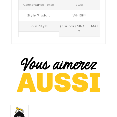
Contenance Texte
70cl
Style Produit
WHISKY
Sous-Style
(a suppr) SINGLE MAL
T