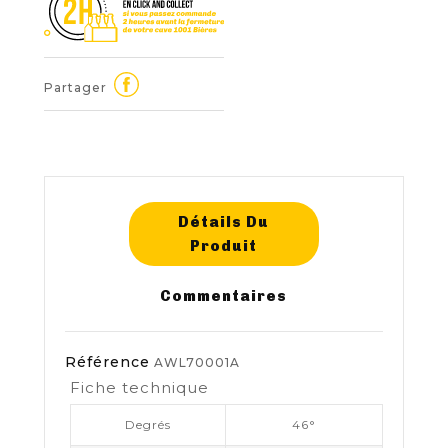
Partager
Détails Du
Produit
Commentaires
Référence
AWL70001A
Fiche technique
Degrés
46°