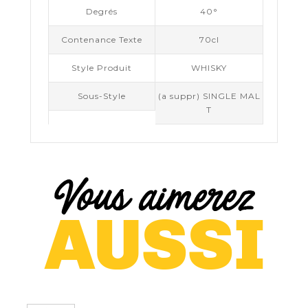
Degrés
40°
Contenance Texte
70cl
Style Produit
WHISKY
Sous-Style
(a suppr) SINGLE MAL
T