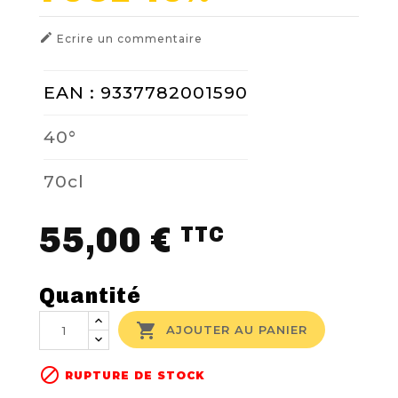

Ecrire un commentaire
EAN : 9337782001590
40°
70cl
55,00 €
TTC
Quantité

AJOUTER AU PANIER

RUPTURE DE STOCK