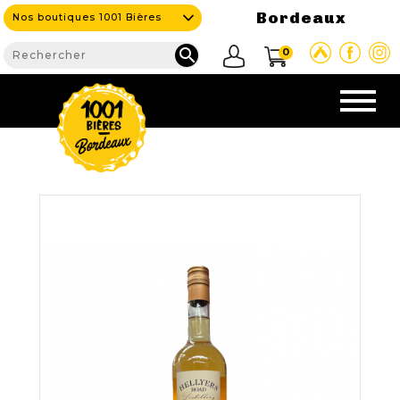
Bordeaux
Nos boutiques 1001 Bières

0
CAVE & BAR
NOS PRODUITS

Nouveautés
Nos Bières