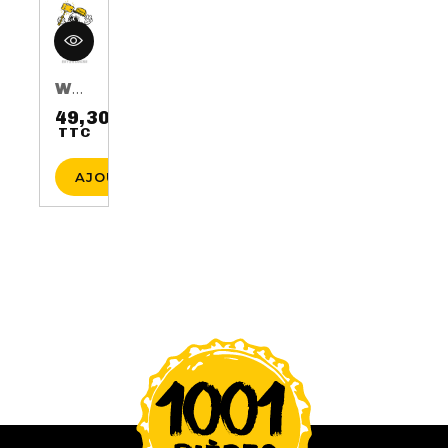
WHISKY AUGUST 17TH 3 ANS 50CL 40%
49,30 €
TTC
Prix
AJOUTER AU PANIER