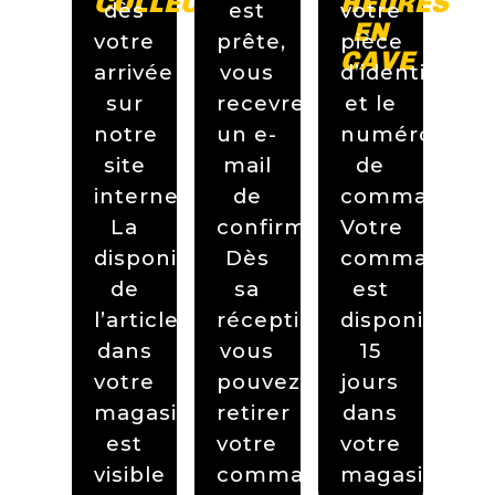
COLLECT
HEURES
dès
est
votre
EN
votre
prête,
pièce
CAVE
arrivée
vous
d’identité
sur
recevrez
et le
notre
un e-
numéro
site
mail
de
internet.
de
commande.
La
confirmation.
Votre
disponibilité
Dès
commande
de
sa
est
l’article
réception,
disponible
dans
vous
15
votre
pouvez
jours
magasin
retirer
dans
est
votre
votre
visible
commande
magasin.