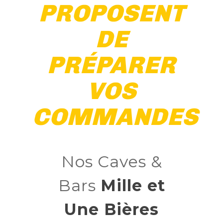
PROPOSENT
Nos Fûts De Bière
DE
Nos Spiritueux
PRÉPARER
Nos Boxes
VOS
Nos Paniers
COMMANDES
Paniers Cadeaux À Composer
FIDÉLITÉ
Nos Caves &
Bars
Mille et
BLOG
Une Bières
NOUS CONTACTER