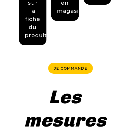
sur
en
la
magasin.
fiche
du
produit.
JE COMMANDE
Les
mesures