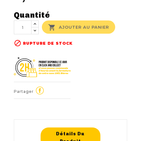
Quantité

AJOUTER AU PANIER

RUPTURE DE STOCK
Partager
Détails Du