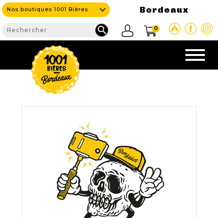
Bordeaux
Nos boutiques 1001 Bières

0
CAVE & BAR
NOS PRODUITS

Nouveautés
Nos Bières