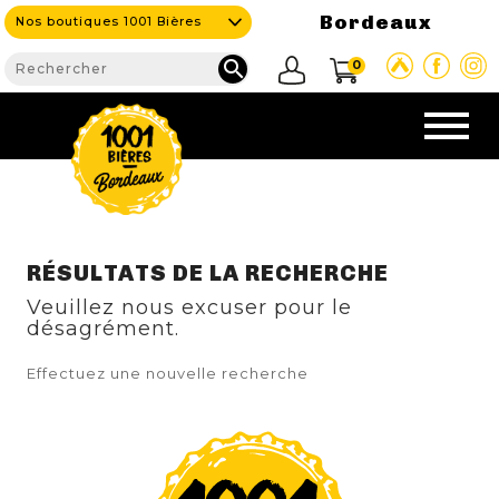
Bordeaux
Nos boutiques 1001 Bières

0
CAVE & BAR
RÉSULTATS DE LA RECHERCHE
Veuillez nous excuser pour le
NOS PRODUITS
désagrément.

Effectuez une nouvelle recherche
Nouveautés
Nos Bières