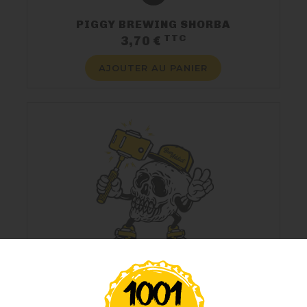
PIGGY BREWING SHORBA
TTC
Prix
3,70 €
AJOUTER AU PANIER