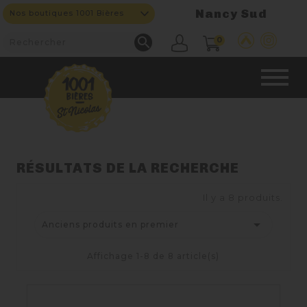
Nancy Sud
Nos boutiques 1001 Bières

0
CAVE & BAR
RÉSULTATS DE LA RECHERCHE
Il y a 8 produits.
NOS PRODUITS


Anciens produits en premier
Nouveautés
Affichage 1-8 de 8 article(s)
Nos Bières