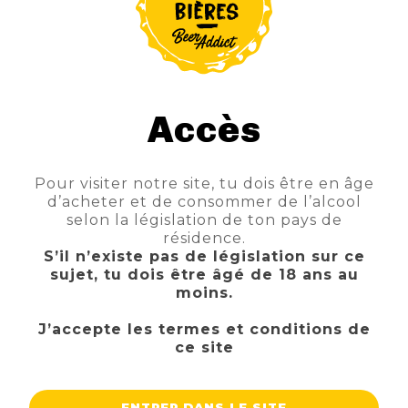
GAMMA ETERNAL FLUX (DOIS CORVOS COLLAB)
TTC
Prix
8,20 €
Accès
AJOUTER AU PANIER
Pour visiter notre site, tu dois être en âge
d’acheter et de consommer de l’alcool
FILTRE
selon la législation de ton pays de
résidence.
S’il n’existe pas de législation sur ce
sujet, tu dois être âgé de 18 ans au
moins.
J’accepte les termes et conditions de
ce site
ENTRER DANS LE SITE