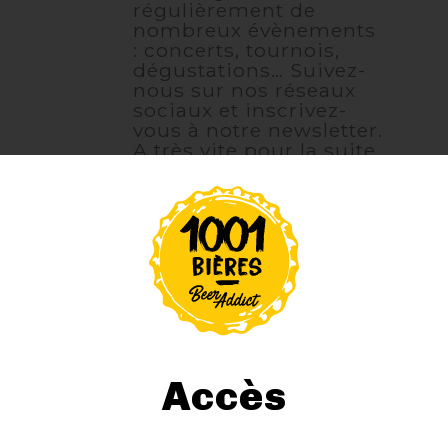
régulièrement de
nombreux évènements
: concerts, tournois,
dégustations… Suivez-
nous sur nos réseaux
sociaux et inscrivez-
vous à notre newsletter.
A très vite pour la suite
!
Accès
1001 Bières Nancy
sud