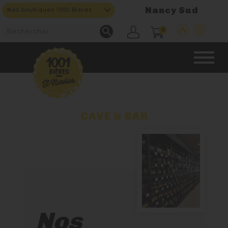
Nancy Sud
Nos boutiques 1001 Bières

0
CAVE & BAR
CAVE & BAR
NOS PRODUITS

Nouveautés
Nos Bières
Nos