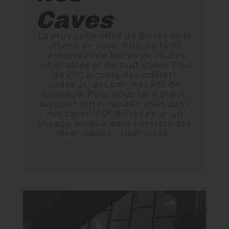
Nos Fûts De Bière
Caves
La plus belle offre de Bières
vous
Nos Spiritueux
attend en cave. Plus de 1400
références de bières de toutes
nationalités et de tout styles. Plus
Nos Boxes
de 250 alcools, des coffrets
cadeaux, des box, des kits de
Nos Paniers
brassage. Pour vous faire plaisir
ou pour offrir, rendez-vous dans
nos caves 1001 Bières pour un
Paniers Cadeaux À Composer
voyage unique dans l'univers des
Beer Addict / Beer Geek.
TIREUSES
FIDÉLITÉ
BLOG