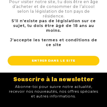
Pour visiter notre site, tu dois être en âge
d’acheter et de consommer de l’alcool
selon la législation de ton pays de
résidence.
S’il n’existe pas de législation sur ce
sujet, tu dois être âgé de 18 ans au
moins.
J’accepte les termes et conditions de
ce site
ENTRER DANS LE SITE
Nancy Sud
Souscrire à la newsletter
Route de Ville en
Abonne-toi pour suivre notre actualité,
recevoir nos nouveautés, nos offres spéciales
Vermois
et autres informations.
54210 Saint Nicolas