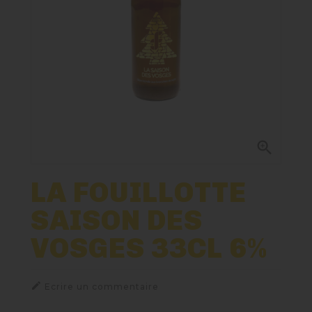
Nos Fûts De Bière
Nos Spiritueux
Nos Boxes
Nos Paniers

Paniers Cadeaux À Composer
LA FOUILLOTTE
SAISON DES
TIREUSES
VOSGES 33CL 6%
FIDÉLITÉ

Ecrire un commentaire
BLOG