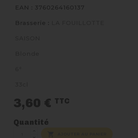
EAN : 3760264160137
NOUS CONTACTER
Brasserie :
LA FOUILLOTTE
SAISON
Blonde
6°
33cl
3,60 €
TTC
Quantité

AJOUTER AU PANIER