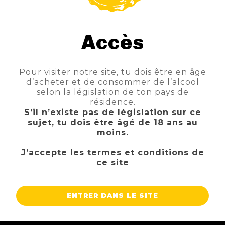
Accès
Pour visiter notre site, tu dois être en âge
d’acheter et de consommer de l’alcool
selon la législation de ton pays de
SCHNEIDER AVENTINUS TAP6
résidence.
TTC
Prix
3,40 €
S’il n’existe pas de législation sur ce
sujet, tu dois être âgé de 18 ans au
AJOUTER AU PANIER
moins.
J’accepte les termes et conditions de
ce site
ENTRER DANS LE SITE