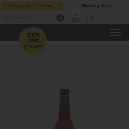
Nancy Sud
Nos boutiques 1001 Bières

0
CAVE & BAR
NOS PRODUITS

Nouveautés
Nos Bières