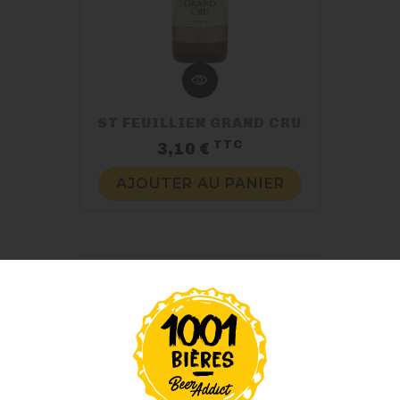
ST FEUILLIEN GRAND CRU
TTC
Prix
3,10 €
AJOUTER AU PANIER