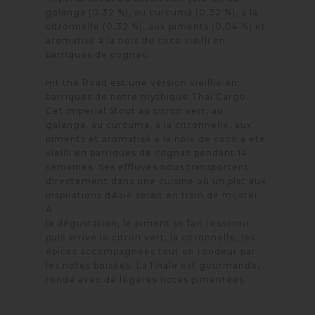
galanga (0,32 %), au curcuma (0,32 %), à la
citronnelle (0,32 %), aux piments (0,04 %) et
aromatisé à la noix de coco vieilli en
barriques de cognac.
Hit the Road est une version vieillie en
barriques de notre mythique Thaï Cargo.
Cet imperial Stout au citron vert, au
galanga, au curcuma, à la citronnelle, aux
piments et aromatisé à la noix de coco a été
vieilli en barriques de cognac pendant 14
semaines. Ses effluves nous transportent
directement dans une cuisine où un plat aux
inspirations dAsie serait en train de mijoter.
À
la dégustation, le piment se fait ressentir
puis arrive le citron vert, la citronnelle, les
épices accompagnées tout en rondeur par
les notes boisées. La finale est gourmande,
ronde avec de légères notes pimentées.