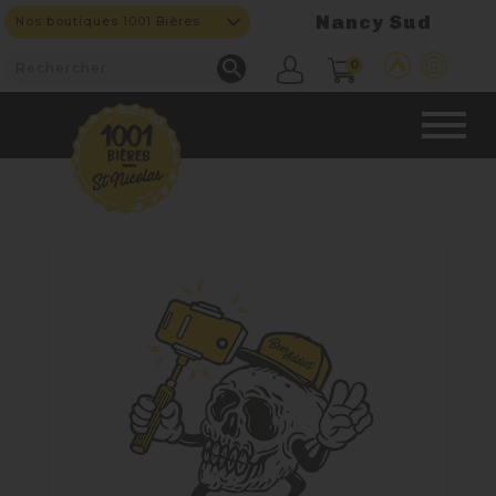
Nancy Sud
Nos boutiques 1001 Bières

0
CAVE & BAR
NOS PRODUITS

Nouveautés
Nos Bières