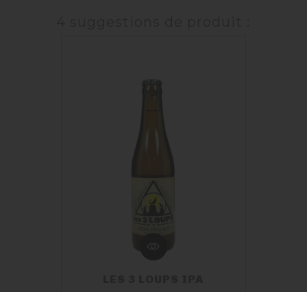
4 suggestions de produit :
LES 3 LOUPS IPA
TTC
Prix
3,60 €