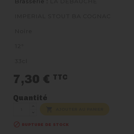
Brasserie :
LA DEBAUCHE
NOUS CONTACTER
IMPERIAL STOUT BA COGNAC
Noire
12°
33cl
7,30 €
TTC
Quantité

AJOUTER AU PANIER

RUPTURE DE STOCK