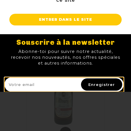
ce site
TTC
Prix
8,00 €
AJOUTER AU PANIER
ENTRER DANS LE SITE
Souscrire à la newsletter
Abonne-toi pour suivre notre actualité,
recevoir nos nouveautés, nos offres spéciales
et autres informations.
Enregistrer