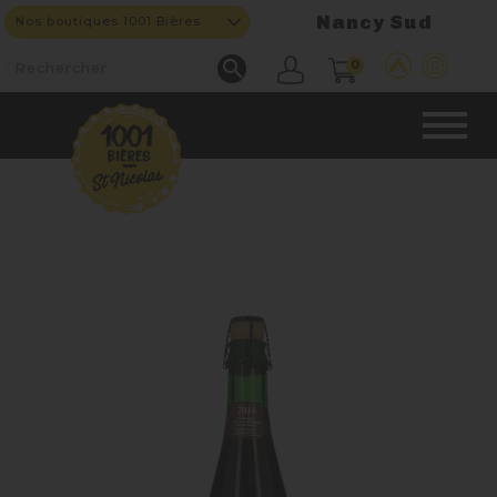
Nancy Sud
Nos boutiques 1001 Bières

0
CAVE & BAR
NOS PRODUITS

Nouveautés
Nos Bières