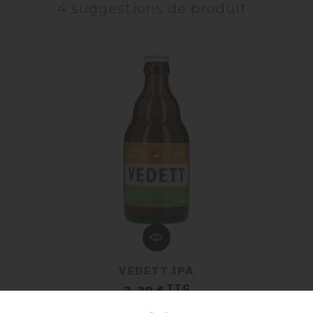
4 suggestions de produit :
VEDETT IPA
TTC
Prix
3,30 €