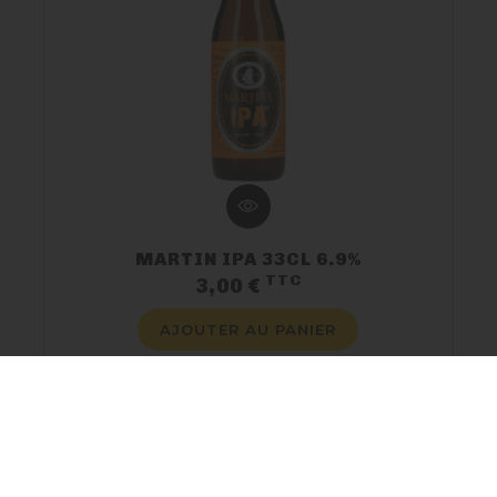
MARTIN IPA 33CL 6.9%
TTC
Prix
3,00 €
AJOUTER AU PANIER