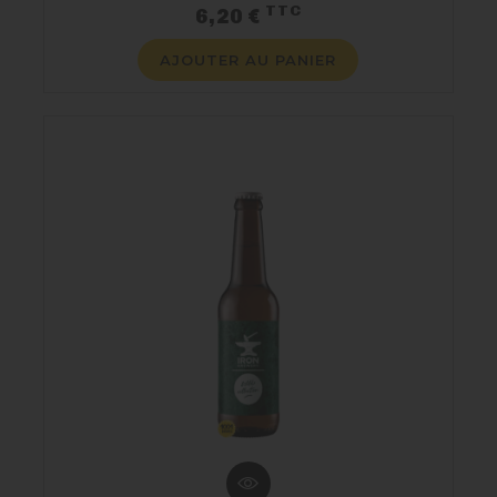
TTC
Prix
6,20 €
AJOUTER AU PANIER