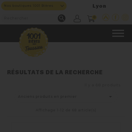
Lyon
Nos boutiques 1001 Bières

0
CAVE & BAR
RÉSULTATS DE LA RECHERCHE
Il y a 68 produits.
NOS PRODUITS


Anciens produits en premier
Nouveautés
Affichage 1-12 de 68 article(s)
Nos Bières