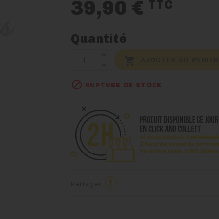
39,90 €
TTC
Quantité

AJOUTER AU PANIER

RUPTURE DE STOCK
Partager