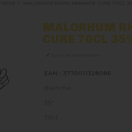
ITUEUX
MALORHUM RHUM ARRANGE CURE 70CL 3
MALORHUM R
CURE 70CL 35

Ecrire un commentaire
EAN : 3770011328086
Blanche
35°
70cl