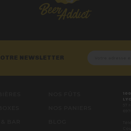
NOTRE NEWSLETTER
BIÈRES
NOS FÛTS
100
LY
57 
BOXES
NOS PANIERS
697
 & BAR
BLOG
Tél
Cou