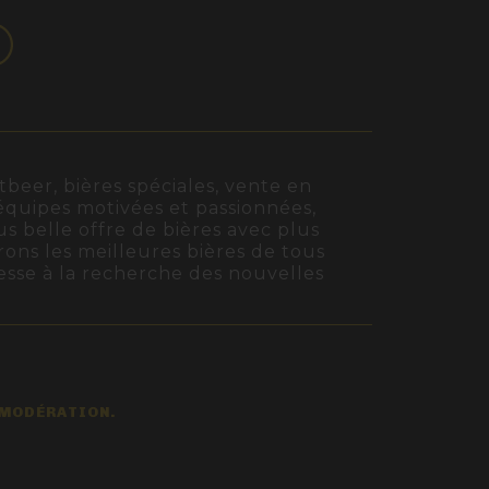
beer, bières spéciales, vente en
s équipes motivées et passionnées,
us belle offre de bières avec plus
rons les meilleures bières de tous
cesse à la recherche des nouvelles
 MODÉRATION.