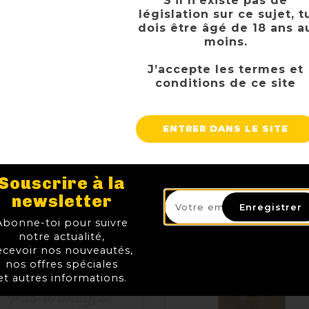
S’il n’existe pas de
législation sur ce sujet, t
dois être âgé de 18 ans a
moins.
J’accepte les termes et
conditions de ce site
ENTRER DANS LE SITE
Souscrire à la
newsletter
Enregistrer
Abonne-toi pour suivre
notre actualité,
ecevoir nos nouveautés,
nos offres spéciales
et autres informations.