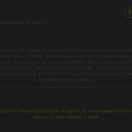
GÉNÉRALES DE VENTE
ept de caves et bars spécialistes des bières, craft
de bières, coffrets de bières et verres à bières. De
otre écoute pour vous satisfaire. Nous avons la pl
outes sortes. Véritables spécialistes, nous vous off
ouleurs grâce à nos sourceurs professionnels sans 
brasseries de qualité.
COOL EST DANGEREUX POUR LA SANTÉ, À CONSOMMER AVEC
MILLE ET UNE BIÈRES © 2020