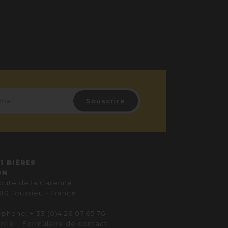
1 BIÈRES
ON
route de la Garenne
80 Toussieu - France
éphone: + 33 (0)4 26 07 65 76
rriel :
Formulaire de contact