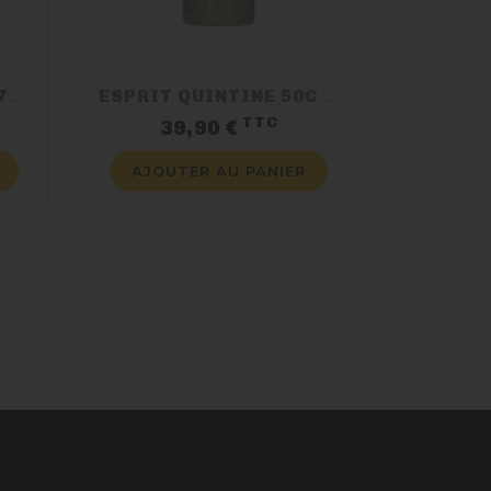
GIN LINDEMANS RED 70CL 46%
ESPRIT QUINTINE 50CL 46%
TTC
ix
Prix
39,90 €
AJOUTER AU PANIER