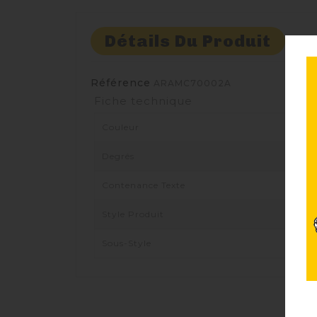
Détails Du Produit
C
Référence
ARAMC70002A
Fiche technique
Couleur
Degrés
Contenance Texte
Style Produit
Sous-Style