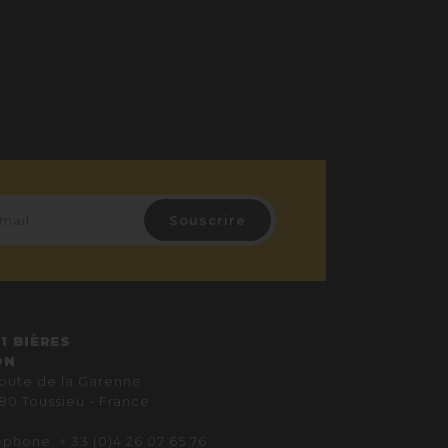
1 BIÈRES
ON
route de la Garenne
80 Toussieu - France
éphone: + 33 (0)4 26 07 65 76