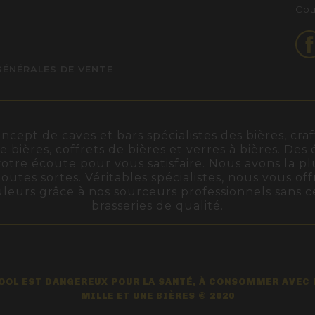
Cou
GÉNÉRALES DE VENTE
ept de caves et bars spécialistes des bières, craft
de bières, coffrets de bières et verres à bières. De
otre écoute pour vous satisfaire. Nous avons la pl
outes sortes. Véritables spécialistes, nous vous off
ouleurs grâce à nos sourceurs professionnels sans 
brasseries de qualité.
COOL EST DANGEREUX POUR LA SANTÉ, À CONSOMMER AVEC
MILLE ET UNE BIÈRES © 2020