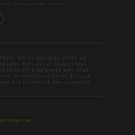
rriel :
Formulaire de contact
beer, bières spéciales, vente en
s équipes motivées et passionnées,
us belle offre de bières avec plus
rons les meilleures bières de tous
cesse à la recherche des nouvelles
 MODÉRATION.