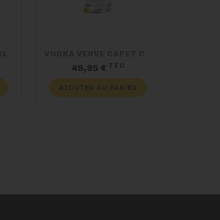
GIN CRATER LAKE 70CL 47.5%
VODKA VEUVE CAPET CHARDONNAY 70CL 38%
TTC
ix
Prix
49,95 €
AJOUTER AU PANIER