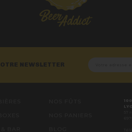
NOTRE NEWSLETTER
BIÈRES
NOS FÛTS
100
LY
57 
BOXES
NOS PANIERS
697
 & BAR
BLOG
Tél