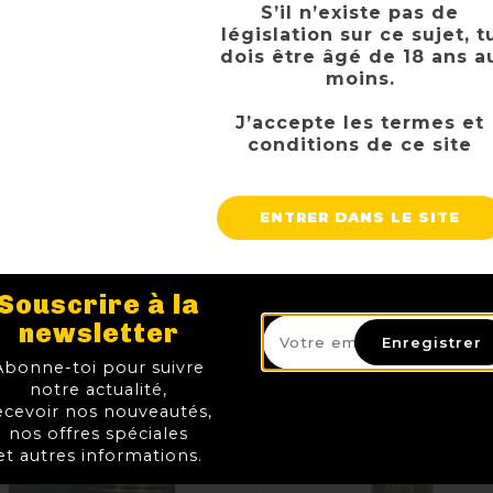
S’il n’existe pas de
législation sur ce sujet, t
dois être âgé de 18 ans a
moins.
J’accepte les termes et
conditions de ce site
ENTRER DANS LE SITE
Souscrire à la
newsletter
Enregistrer
Abonne-toi pour suivre
notre actualité,
ecevoir nos nouveautés,
nos offres spéciales
et autres informations.