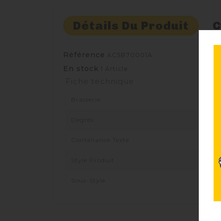
Détails Du Produit
C
Référence
ACSB70001A
En stock
1 Article
Fiche technique
Brasserie
Degrés
Contenance Texte
Style Produit
Sous-Style