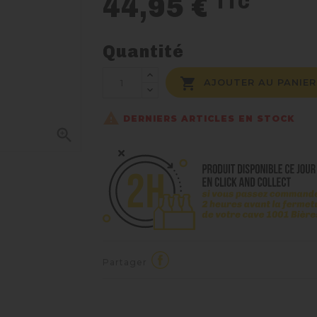
44,95 €
TTC
Quantité

AJOUTER AU PANIER

DERNIERS ARTICLES EN STOCK

Partager