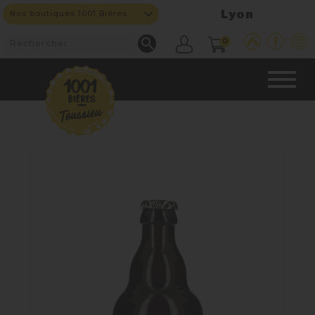
Lyon
Nos boutiques 1001 Bières

0
CAVE & BAR
NOS PRODUITS

Nouveautés
Nos Bières