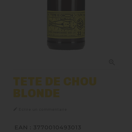
Nos Fûts De Bière
Nos Spiritueux
Nos Boxes
Nos Paniers

Paniers Cadeaux À Composer
TETE DE CHOU
BLONDE
TIREUSES
FIDÉLITÉ

Ecrire un commentaire
EAN : 3770010493013
BLOG