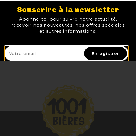
Souscrire à la newsletter
DUPONT BONS VOEUX
O HARA IRISH STOUT
KAPITTEL PATER
FAUVE REJAILLIR LE FEU
6,00 €
3,20 €
2,30 €
3,70 €
Abonne-toi pour suivre notre actualité,
TTC
TTC
TTC
TTC
Prix
Prix
Prix
Prix
recevoir nos nouveautés, nos offres spéciales
et autres informations.
AJOUTER AU PANIER
AJOUTER AU PANIER
AJOUTER AU PANIER
AJOUTER
Enregistrer