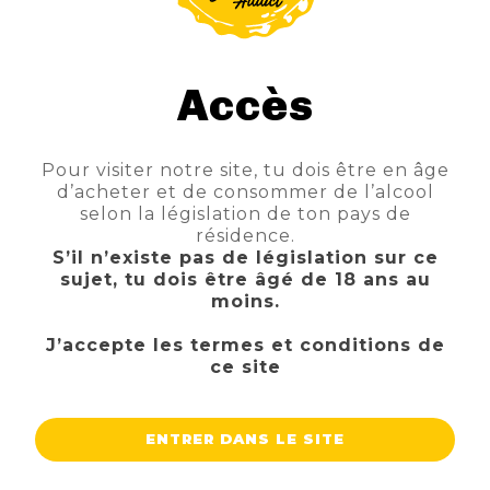
La tete de chou blonde est de type blonde
ale, de couleur blonde elle titre à 5.7%,
fabriquées à partir de houblons alsaciens et
Accès
americains, au nez agrumes et herbes
fraiches, en bouches agrumes et légére
amertume.
Pour visiter notre site, tu dois être en âge
d’acheter et de consommer de l’alcool
selon la législation de ton pays de
résidence.
S’il n’existe pas de législation sur ce
sujet, tu dois être âgé de 18 ans au
moins.
J’accepte les termes et conditions de
ce site
ENTRER DANS LE SITE