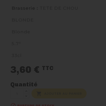
Brasserie :
TETE DE CHOU
NOUS CONTACTER
BLONDE
Blonde
5.7°
33cl
3,60 €
TTC
Quantité

AJOUTER AU PANIER

RUPTURE DE STOCK