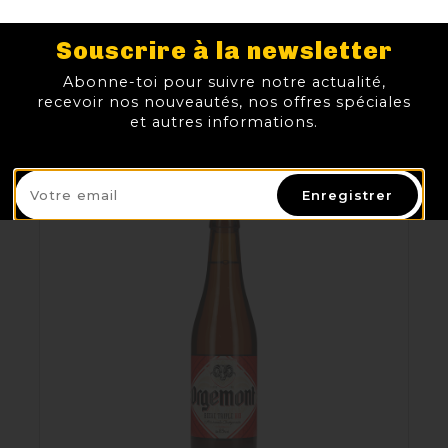
ORGEMONT BLONDE
Souscrire à la newsletter
TTC
Prix
3,00 €
Abonne-toi pour suivre notre actualité,
recevoir nos nouveautés, nos offres spéciales
AJOUTER AU PANIER
et autres informations.
Enregistrer