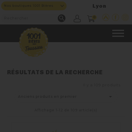
Lyon
Nos boutiques 1001 Bières

0
CAVE & BAR
RÉSULTATS DE LA RECHERCHE
Il y a 109 produits.
NOS PRODUITS


Anciens produits en premier
Nouveautés
Affichage 1-12 de 109 article(s)
Nos Bières