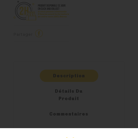
Partager
Description
Détails Du
Produit
Commentaires
La Gulden draak est une bière de type