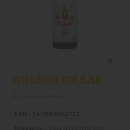
Nos Fûts De Bière
Nos Spiritueux
Nos Boxes
Nos Paniers

Paniers Cadeaux À Composer
GULDEN DRAAK
TIREUSES

Ecrire un commentaire
FIDÉLITÉ
EAN : 5411663002723
BLOG
Brasserie :
VAN STEENBERGE