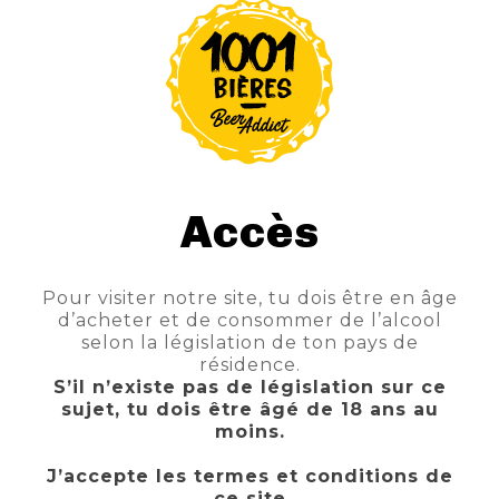
spéciale à fermentation haute, titrant 10.5%,
conçue en Belgique. Nez à dominante
maltée-sucrée, arômes de levure âcres et
alcoolisés, saveur sucrée, amertume
équilibrée, rondeur et force (alcool et
caramel), mâche moyenne, corsée et
capiteuse.?
Accès
Pour visiter notre site, tu dois être en âge
d’acheter et de consommer de l’alcool
selon la législation de ton pays de
résidence.
S’il n’existe pas de législation sur ce
sujet, tu dois être âgé de 18 ans au
moins.
J’accepte les termes et conditions de
ce site