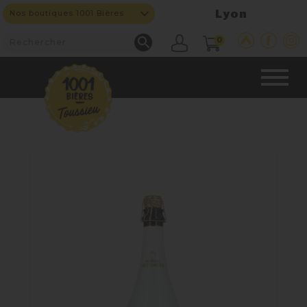
Lyon
Nos boutiques 1001 Bières

0
CAVE & BAR
NOS PRODUITS

Nouveautés
Nos Bières