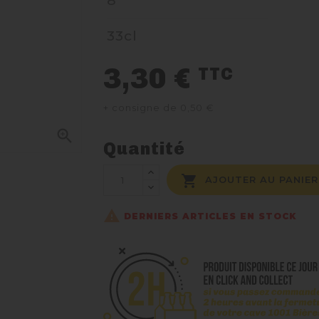
8°
33cl
3,30 €
TTC
+ consigne de 0,50 €

Quantité

AJOUTER AU PANIER

DERNIERS ARTICLES EN STOCK