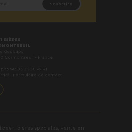
1 BIÈRES
RMONTREUIL
ue des Laps
50 Cormontreuil - France
éphone: 03 26 38 47 41
rriel :
Formulaire de contact
beer, bières spéciales, vente en