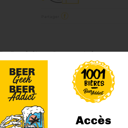
Partager
 Du Produit
Commentaires
et non pasteurisée, est le fleuron de la Brasserie Caulier. Bra
 dégage des arômes de malt, de houblon, de sucre candi et d'ag
ion se révèle à la fois puissante, rafraîchissante et avec une l
4 suggestions de produit :
Accès