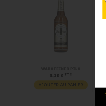
WARSTEINER PILS
TTC
Prix
3,10 €
AJOUTER AU PANIER