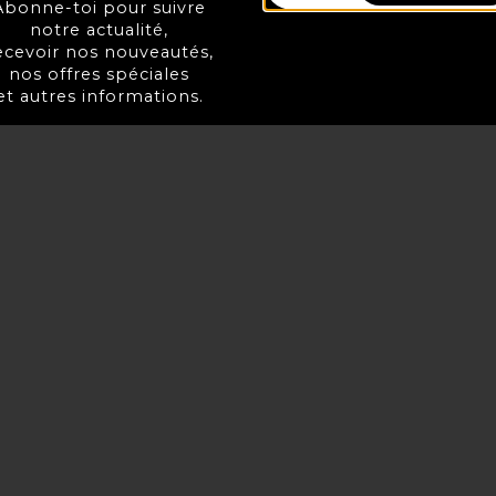
Abonne-toi pour suivre
notre actualité,
ecevoir nos nouveautés,
nos offres spéciales
et autres informations.