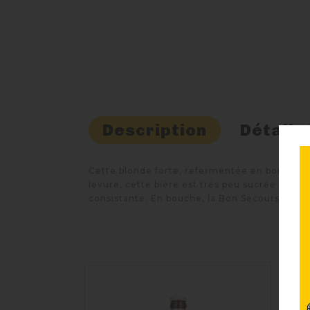
Description
Détails
Cette blonde forte, refermentée en bouteille 
levure, cette bière est très peu sucrée Elle
consistante. En bouche, la Bon Secours Tradit