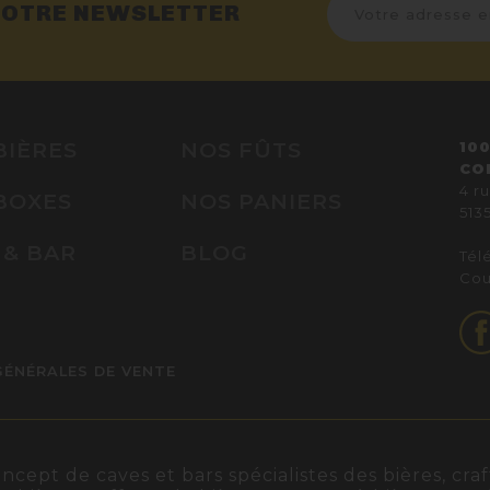
NOTRE NEWSLETTER
BIÈRES
NOS FÛTS
100
CO
4 r
BOXES
NOS PANIERS
513
 & BAR
BLOG
Tél
Cou
GÉNÉRALES DE VENTE
ept de caves et bars spécialistes des bières, craft