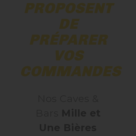
PROPOSENT
Nos Fûts De Bière
DE
Nos Spiritueux
PRÉPARER
Nos Boxes
VOS
Nos Paniers
COMMANDES
Paniers Cadeaux À Composer
TIREUSES
Nos Caves &
Bars
Mille et
FIDÉLITÉ
Une Bières
BLOG