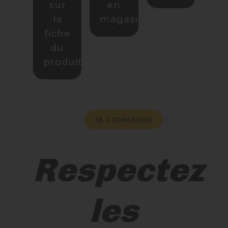
sur
en
la
magasin.
fiche
du
produit.
JE COMMANDE
Respectez
les