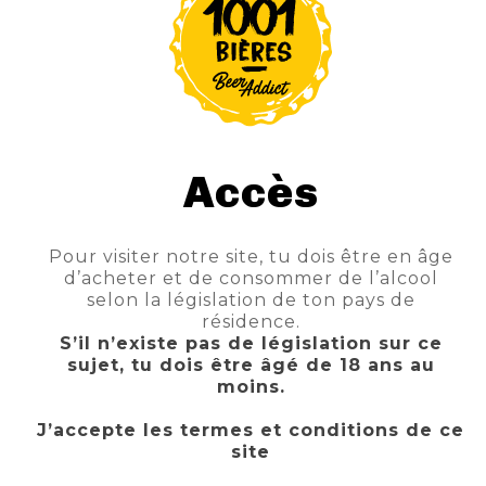
Accès
AJOUTEZ
VOTRE
VOTRE
Pour visiter notre site, tu dois être en âge
VOS
COMMANDE
COMMAND
d’acheter et de consommer de l’alcool
PRODUITS
EST
VOUS
selon la législation de ton pays de
AU
PRÉPARÉE
ATTEND
résidence.
PANIER
SOUS
À
S’il n’existe pas de législation sur ce
sujet, tu dois être âgé de 18 ans au
ET
2
L’ENTRÉE
moins.
SÉLECTIONNEZ
HEURES
DU
Choisissez
Lorsque
Présentez-
CLICK
EN
MAGASIN
J’accepte les termes et conditions de ce
votre
votre
vous
site
&
CAVE
2
cave
commande
avec