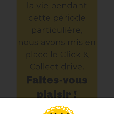
la vie pendant
cette période
particulière,
nous avons mis en
place le Click &
Collect drive.
Faites-vous
plaisir !