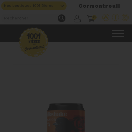
Cormontreuil
Nos boutiques 1001 Bières

0
CAVE & BAR
NOS PRODUITS

Nouveautés
Nos Bières