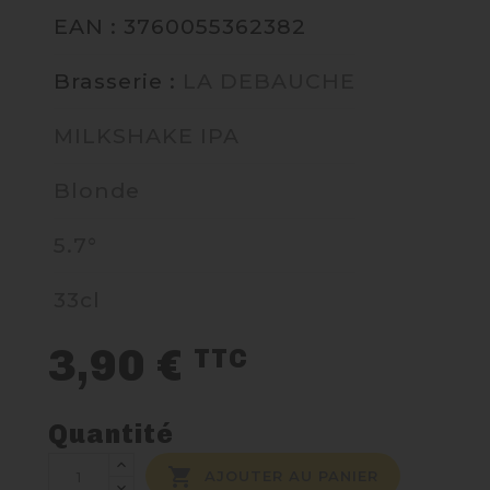
EAN : 3760055362382
NOUS CONTACTER
Brasserie :
LA DEBAUCHE
MILKSHAKE IPA
Blonde
5.7°
33cl
3,90 €
TTC
Quantité

AJOUTER AU PANIER