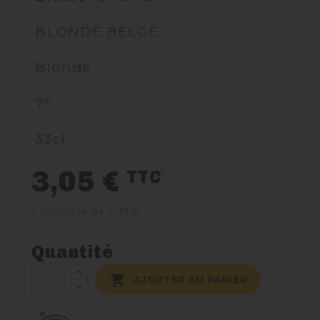
BLONDE BELGE
NOUS CONTACTER
Blonde
7°
33cl
3,05 €
TTC
+ consigne de 0,10 €
Quantité

AJOUTER AU PANIER