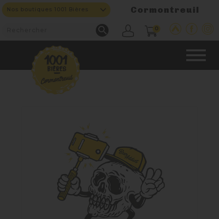
Cormontreuil
Nos boutiques 1001 Bières

0
CAVE & BAR
NOS PRODUITS

Nouveautés
Nos Bières