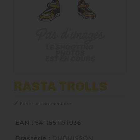
Nos Fûts De Bière
Nos Spiritueux
Nos Boxes
Nos Paniers
Paniers Cadeaux À Composer
RASTA TROLLS
TIREUSES

Ecrire un commentaire
FIDÉLITÉ
EAN : 5411551171036
BLOG
Brasserie :
DUBUISSON