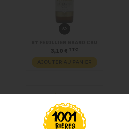
ST FEUILLIEN GRAND CRU
TTC
Prix
3,10 €
AJOUTER AU PANIER