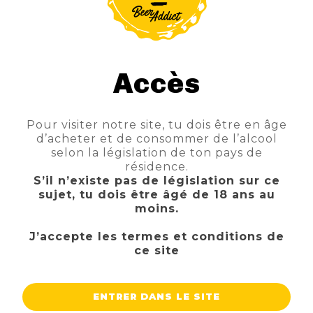
Accès
Pour visiter notre site, tu dois être en âge
d’acheter et de consommer de l’alcool
CUVEE DES TROLLS EDITION LIMITEE
selon la législation de ton pays de
TTC
Prix
24,95 €
résidence.
S’il n’existe pas de législation sur ce
AJOUTER AU PANIER
sujet, tu dois être âgé de 18 ans au
moins.
J’accepte les termes et conditions de
ce site
ENTRER DANS LE SITE