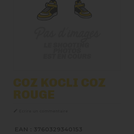
Nos Fûts De Bière
Nos Spiritueux
Nos Boxes
Nos Paniers
Paniers Cadeaux À Composer
COZ KOCLI COZ
ROUGE
TIREUSES
FIDÉLITÉ

Ecrire un commentaire
EAN : 3760329340153
BLOG