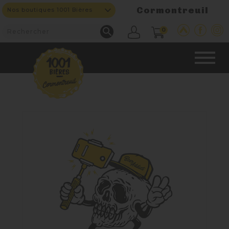
Cormontreuil
Nos boutiques 1001 Bières

0
CAVE & BAR
NOS PRODUITS

Nouveautés
Nos Bières