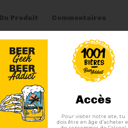
 Du Produit
Commentaires
élevée d'une mousse. Un nez rafraichissant aux douces notes d
 amère en arrière-bouche.
4 suggestions de produit :
Accès
Pour visiter notre site, tu
dois être en âge d’acheter e
de consommer de l’alcool