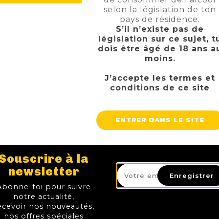
selon la législation de ton
pays de résidence.
S’il n’existe pas de
législation sur ce sujet, t
dois être âgé de 18 ans a
moins.
MONT BLANC BLANCHE
SAISON DU
J’accepte les termes et
TTC
TT
Prix
7,00 €
2,65 €
conditions de ce site
AJOUTER AU PANIER
AJOUTER AU 
ENTRER DANS LE SITE
Souscrire à la
newsletter
Enregistrer
Abonne-toi pour suivre
notre actualité,
ecevoir nos nouveautés,
nos offres spéciales