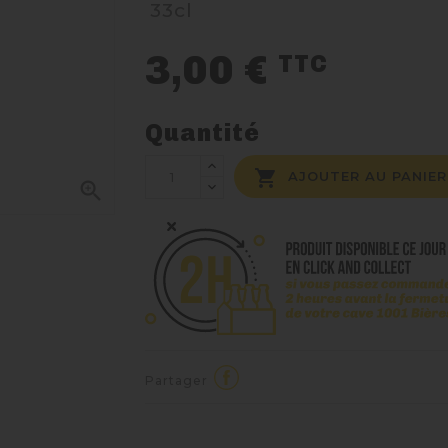
33cl
3,00 €
TTC
Quantité

AJOUTER AU PANIER

Partager