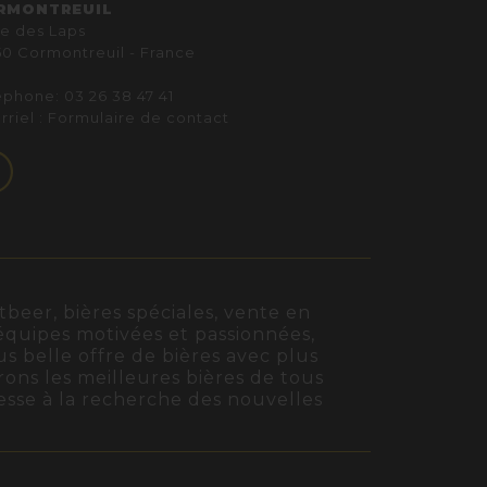
RMONTREUIL
ue des Laps
50 Cormontreuil - France
éphone: 03 26 38 47 41
rriel :
Formulaire de contact
beer, bières spéciales, vente en
s équipes motivées et passionnées,
us belle offre de bières avec plus
rons les meilleures bières de tous
cesse à la recherche des nouvelles