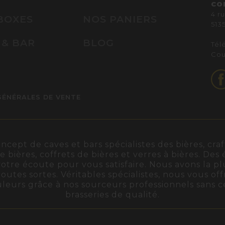
CO
4 r
BOXES
NOS PANIERS
513
 & BAR
BLOG
Tél
Cou
GÉNÉRALES DE VENTE
ept de caves et bars spécialistes des bières, craft
de bières, coffrets de bières et verres à bières. De
otre écoute pour vous satisfaire. Nous avons la pl
outes sortes. Véritables spécialistes, nous vous off
ouleurs grâce à nos sourceurs professionnels sans 
brasseries de qualité.