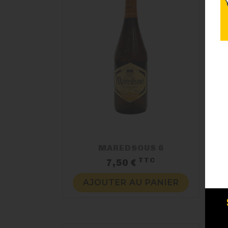
MAREDSOUS 6
TTC
Prix
7,50 €
AJOUTER AU PANIER