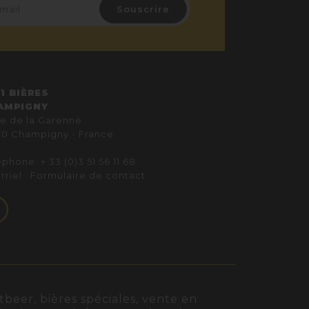
1 BIÈRES
AMPIGNY
ue de la Garenne
70 Champigny - France
phone: + 33 (0)3 51 56 11 68
rriel :
Formulaire de contact
beer, bières spéciales, vente en