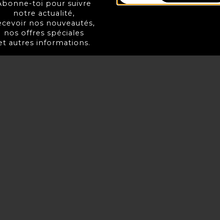
Abonne-toi pour suivre
notre actualité,
ecevoir nos nouveautés,
nos offres spéciales
et autres informations.