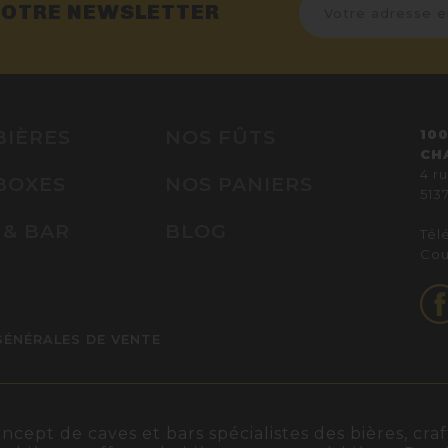
NOTRE NEWSLETTER
BIÈRES
NOS FÛTS
100
CH
4 r
BOXES
NOS PANIERS
513
 & BAR
BLOG
Télé
Cou
GÉNÉRALES DE VENTE
ept de caves et bars spécialistes des bières, craft