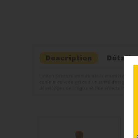
Description
Détails
La Bon Secours ambrée est la première bière 
couleur cuivrée grâce à un subtil dosage de m
développe une longue et fine amertume avec