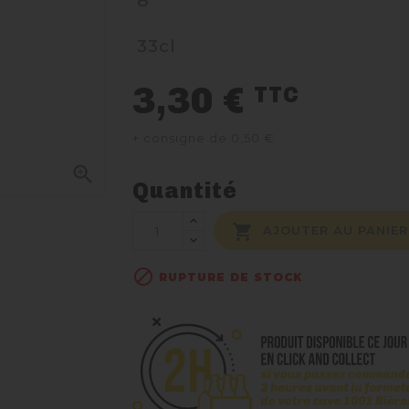
8°
33cl
3,30 €
TTC
+ consigne de 0,50 €

Quantité

AJOUTER AU PANIER

RUPTURE DE STOCK