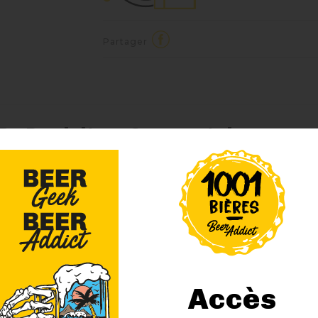
Partager
 Du Produit
Commentaires
historique de notre brasserie. Non pasteurisée et refermentée e
alts pâles et de cassonnade. Sa mousse est onctueuse et persista
 de belles notes de caramel.
4 suggestions de produit :
Accès