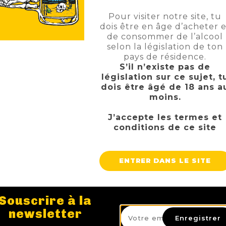
Pour visiter notre site, tu
dois être en âge d’acheter e
de consommer de l’alcool
selon la législation de ton
pays de résidence.
S’il n’existe pas de
législation sur ce sujet, t
dois être âgé de 18 ans a
moins.
J’accepte les termes et
conditions de ce site
BROOKLYN BLACK OPS
DUPONT BONS
TTC
TT
Prix
27,90 €
6,00 €
ENTRER DANS LE SITE
AJOUTER AU PANIER
AJOUTER AU 
Souscrire à la
newsletter
Enregistrer