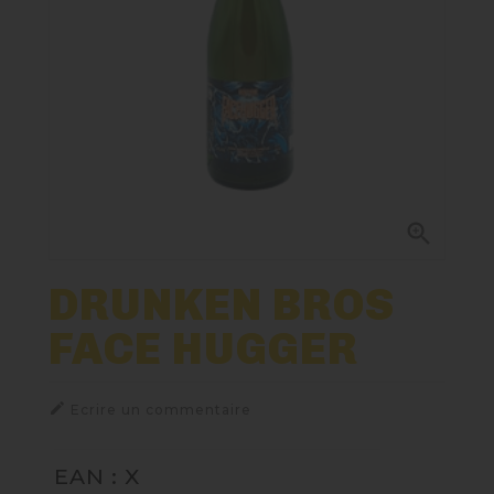
Paniers Cadeaux À Composer
Nos Bières
Nos Spiritueux
Nos Boxes

Nos Paniers
DRUNKEN BROS
FACE HUGGER
TIREUSES
FIDÉLITÉ

Ecrire un commentaire
EAN : X
BLOG