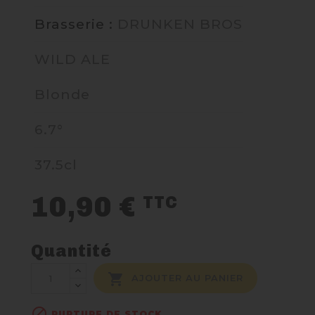
Brasserie :
DRUNKEN BROS
NOUS CONTACTER
WILD ALE
Blonde
6.7°
37.5cl
10,90 €
TTC
Quantité

AJOUTER AU PANIER

RUPTURE DE STOCK