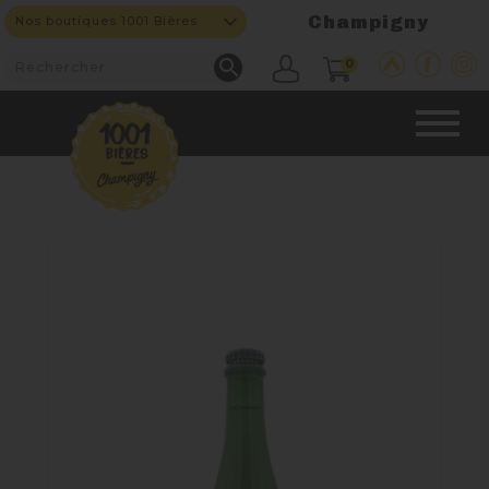
Champigny
Nos boutiques 1001 Bières

0
CAVE & BAR
NOS PRODUITS

Nouveautés
Nos Fûts De Bière