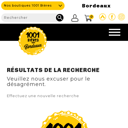
Bordeaux
Nos boutiques 1001 Bières

0
CAVE & BAR
RÉSULTATS DE LA RECHERCHE
Veuillez nous excuser pour le
NOS PRODUITS
désagrément.

Effectuez une nouvelle recherche
Nouveautés
Nos Bières