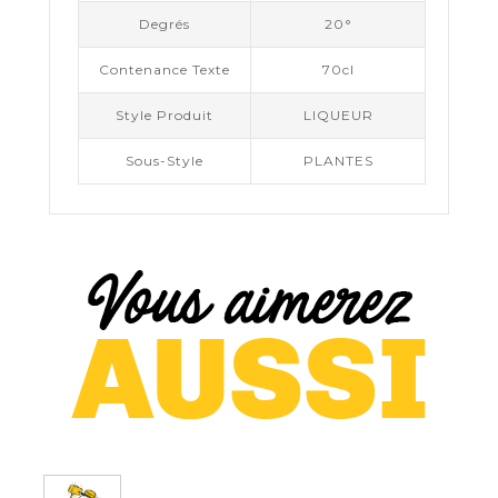
Degrés
20°
Contenance Texte
70cl
Style Produit
LIQUEUR
Sous-Style
PLANTES