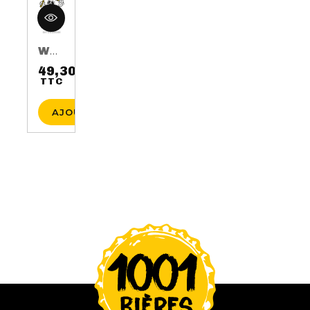
WHISKY AUGUST 17TH 3 ANS 50CL 40%
49,30 €
TTC
Prix
AJOUTER AU PANIER