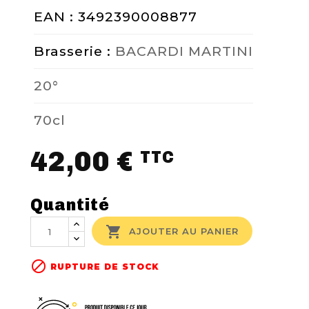
EAN : 3492390008877
Brasserie :
BACARDI MARTINI
20°
70cl
42,00 €
TTC
Quantité

AJOUTER AU PANIER

RUPTURE DE STOCK