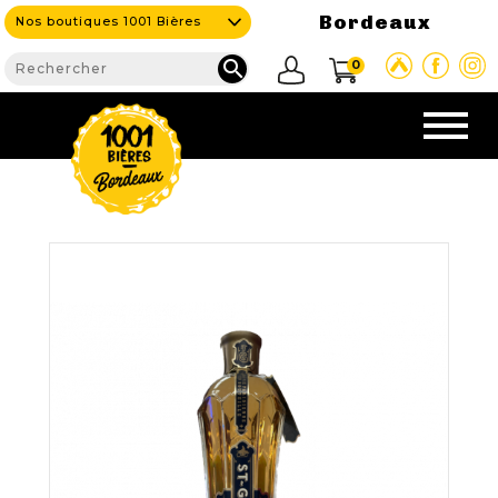
Bordeaux
Nos boutiques 1001 Bières

0
CAVE & BAR
NOS PRODUITS

Nouveautés
Nos Bières