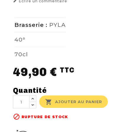

Ecrire un commentaire
Brasserie :
PYLA
40°
70cl
49,90 €
TTC
Quantité

AJOUTER AU PANIER

RUPTURE DE STOCK