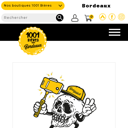
Bordeaux
Nos boutiques 1001 Bières

0
CAVE & BAR
NOS PRODUITS

Nouveautés
Nos Bières