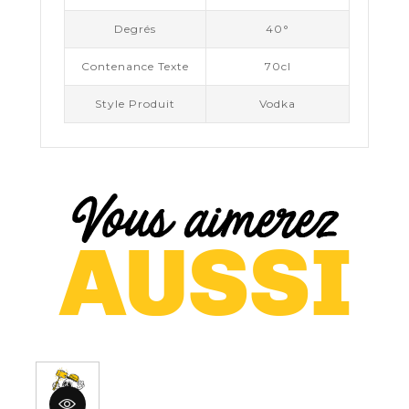
Degrés
40°
Contenance Texte
70cl
Style Produit
Vodka