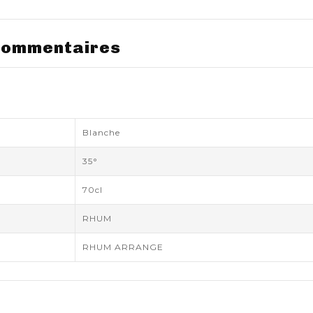
ommentaires
Blanche
35°
70cl
RHUM
RHUM ARRANGE