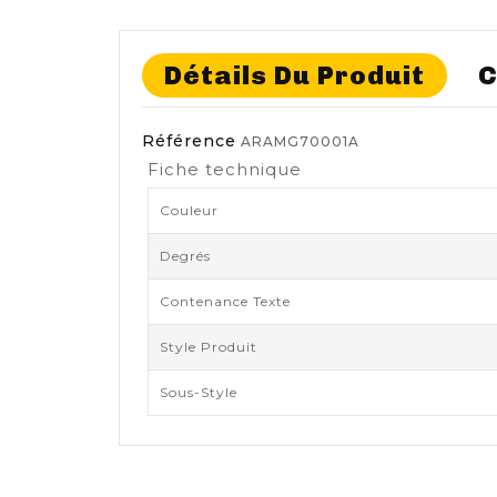
Détails Du Produit
C
Référence
ARAMG70001A
Fiche technique
Couleur
Degrés
Contenance Texte
Style Produit
Sous-Style