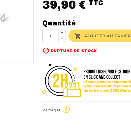
39,90 €
TTC
Quantité

AJOUTER AU PANIER

RUPTURE DE STOCK
Partager