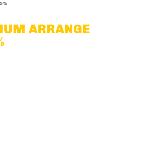
35%
HUM ARRANGE
%