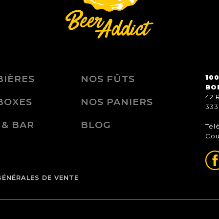
BIÈRES
NOS FÛTS
100
BO
42 
BOXES
NOS PANIERS
333
 & BAR
BLOG
Tél
Cou
GÉNÉRALES DE VENTE