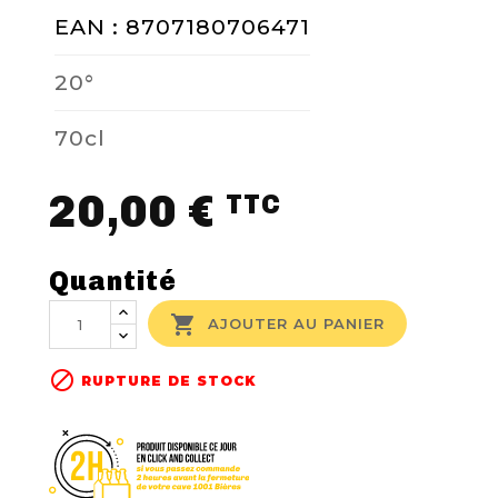
EAN : 8707180706471
20°
70cl
20,00 €
TTC
Quantité

AJOUTER AU PANIER

RUPTURE DE STOCK