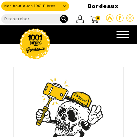
Bordeaux
Nos boutiques 1001 Bières

0
CAVE & BAR
NOS PRODUITS

Nouveautés
Nos Bières