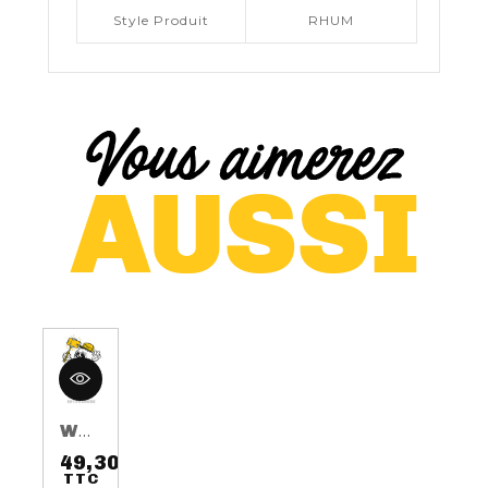
Style Produit
RHUM
WHISKY AUGUST 17TH 3 ANS 50CL 40%
49,30 €
TTC
Prix