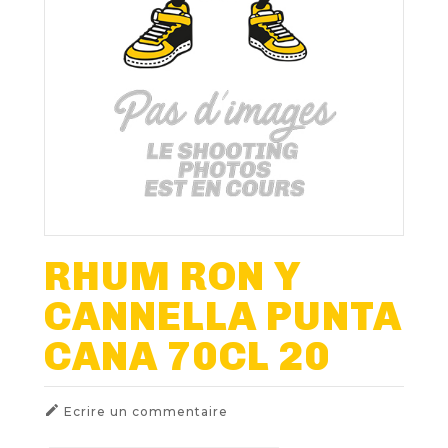
Nos Fûts De Bière
Nos Spiritueux
Nos Boxes
Nos Paniers
Paniers Cadeaux À Composer
RHUM RON Y
CANNELLA PUNTA
FIDÉLITÉ
CANA 70CL 20
BLOG

Ecrire un commentaire
NOUS CONTACTER