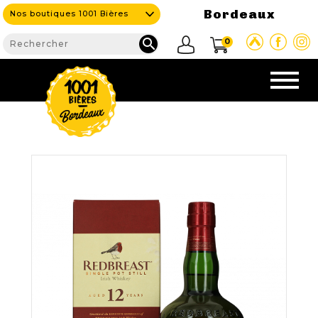
Bordeaux
Nos boutiques 1001 Bières

0
CAVE & BAR
NOS PRODUITS

Nouveautés
Nos Bières