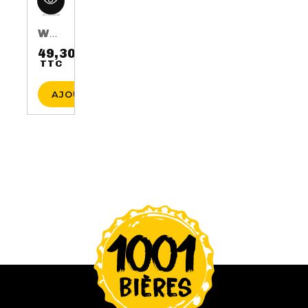
WHISKY AUGUST 17TH 3 ANS 50CL 40%
49,30 €
TTC
Prix
AJOUTER AU PANIER