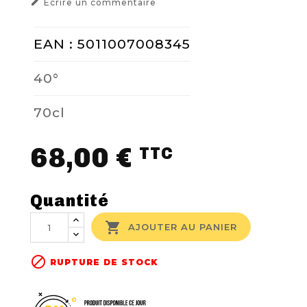

Ecrire un commentaire
EAN : 5011007008345
40°
70cl
68,00 €
TTC
Quantité

AJOUTER AU PANIER

RUPTURE DE STOCK