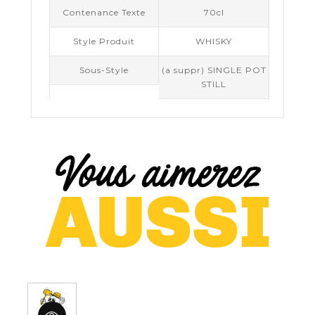
Contenance Texte
70cl
Style Produit
WHISKY
Sous-Style
(a suppr) SINGLE POT
STILL