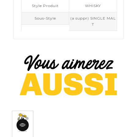
Style Produit
WHISKY
Sous-Style
(a suppr) SINGLE MAL
T