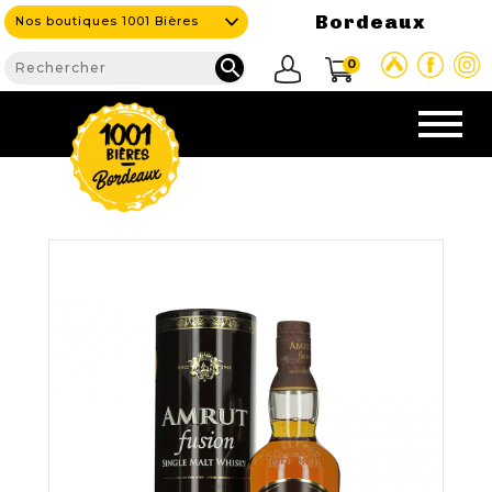
Bordeaux
Nos boutiques 1001 Bières

0
CAVE & BAR
NOS PRODUITS

Nouveautés
Nos Bières