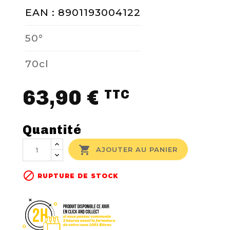
EAN : 8901193004122
50°
70cl
63,90 €
TTC
Quantité

AJOUTER AU PANIER

RUPTURE DE STOCK