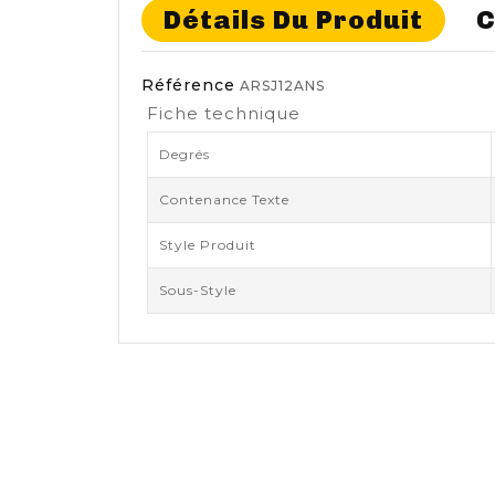
Détails Du Produit
C
Référence
ARSJ12ANS
Fiche technique
Degrés
Contenance Texte
Style Produit
Sous-Style