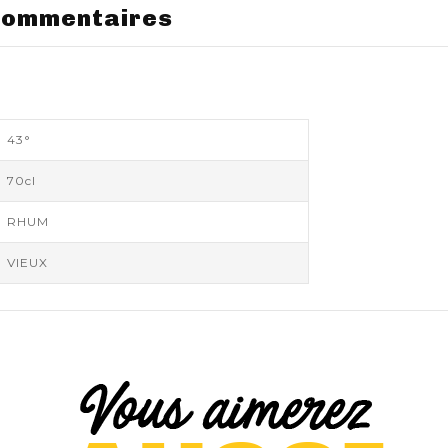
ommentaires
43°
70cl
RHUM
VIEUX