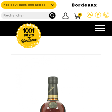
Bordeaux
Nos boutiques 1001 Bières

0
CAVE & BAR
NOS PRODUITS

Nouveautés
Nos Bières