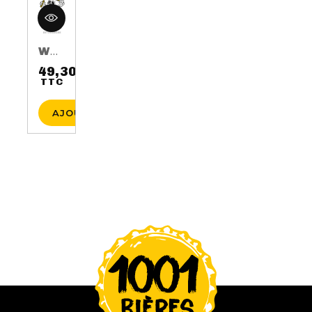
WHISKY AUGUST 17TH 3 ANS 50CL 40%
49,30 €
TTC
Prix
AJOUTER AU PANIER