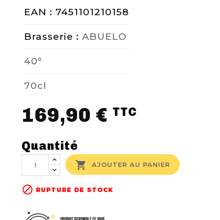
EAN : 7451101210158
Brasserie :
ABUELO
40°
70cl
169,90 €
TTC
Quantité

AJOUTER AU PANIER

RUPTURE DE STOCK