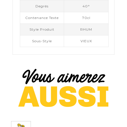
Degrés
40°
Contenance Texte
70cl
Style Produit
RHUM
Sous-Style
VIEUX