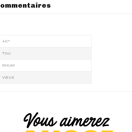
ommentaires
40°
70cl
RHUM
VIEUX