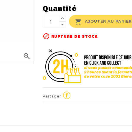
Quantité

AJOUTER AU PANIER

RUPTURE DE STOCK

Partager