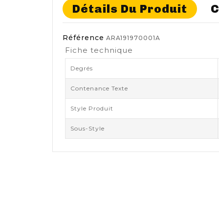
Détails Du Produit
C
Référence
ARA191970001A
Fiche technique
Degrés
Contenance Texte
Style Produit
Sous-Style