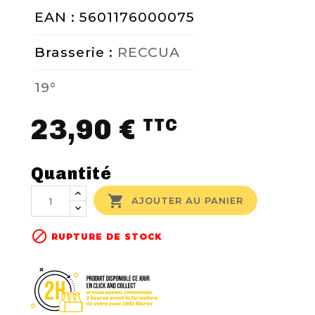
EAN : 5601176000075
Brasserie :
RECCUA
19°
23,90 €
TTC
Quantité

AJOUTER AU PANIER

RUPTURE DE STOCK