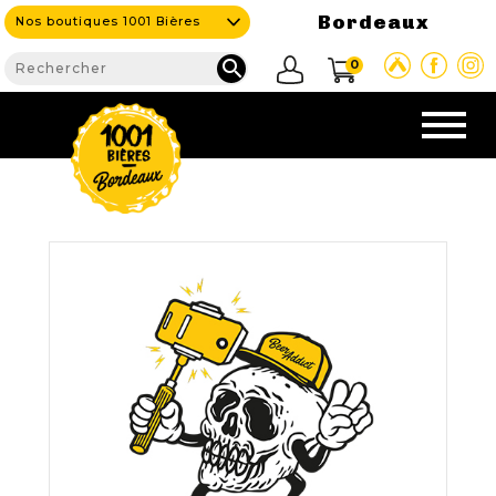
Bordeaux
Nos boutiques 1001 Bières

0
CAVE & BAR
NOS PRODUITS

Nouveautés
Nos Bières