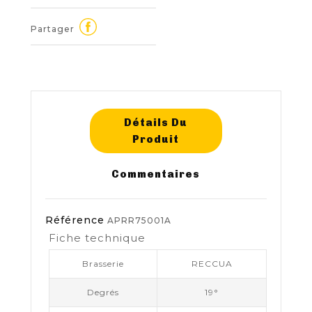
Partager
Détails Du
Produit
Commentaires
Référence
APRR75001A
Fiche technique
Brasserie
RECCUA
Degrés
19°