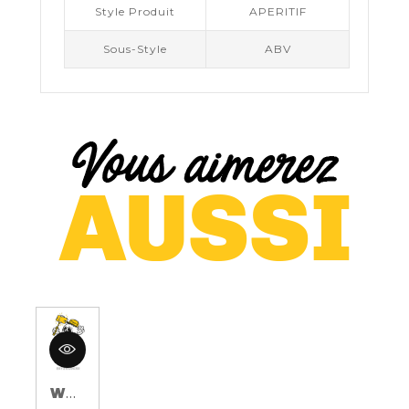
Style Produit
APERITIF
Sous-Style
ABV
WHISKY AUGUST 17TH 3 ANS 50CL 40%