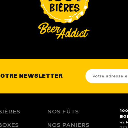
NOTRE NEWSLETTER
BIÈRES
NOS FÛTS
100
BO
42 
BOXES
NOS PANIERS
333