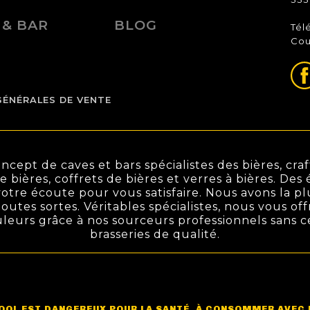
 & BAR
BLOG
Tél
Cou
GÉNÉRALES DE VENTE
ept de caves et bars spécialistes des bières, craft
de bières, coffrets de bières et verres à bières. De
otre écoute pour vous satisfaire. Nous avons la pl
outes sortes. Véritables spécialistes, nous vous off
ouleurs grâce à nos sourceurs professionnels sans 
brasseries de qualité.
COOL EST DANGEREUX POUR LA SANTÉ, À CONSOMMER AVEC