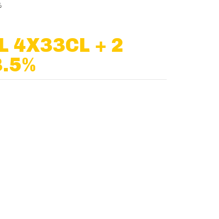
%
 4X33CL + 2
8.5%