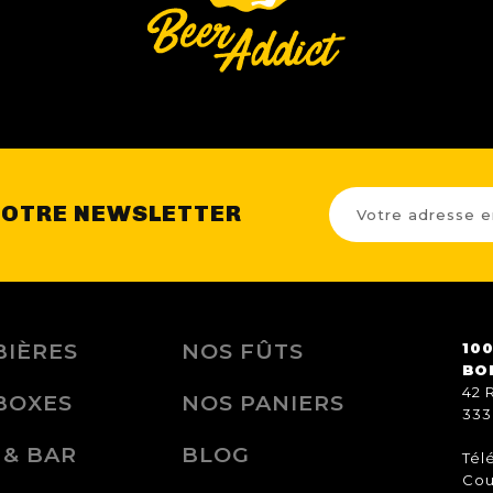
NOTRE NEWSLETTER
BIÈRES
NOS FÛTS
100
BO
42 
BOXES
NOS PANIERS
333
 & BAR
BLOG
Tél
Cou