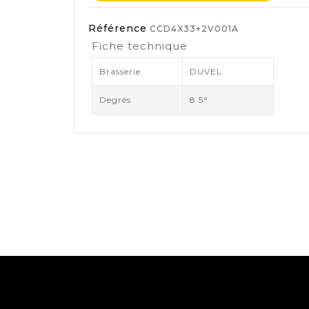
Référence
CCD4X33+2V001A
Fiche technique
Brasserie
DUVEL
Degrés
8.5°