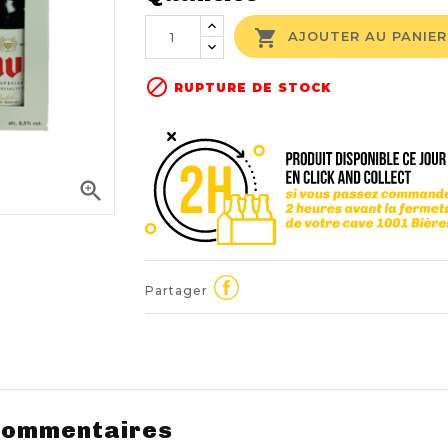

AJOUTER AU PANIER

RUPTURE DE STOCK

Partager
ommentaires