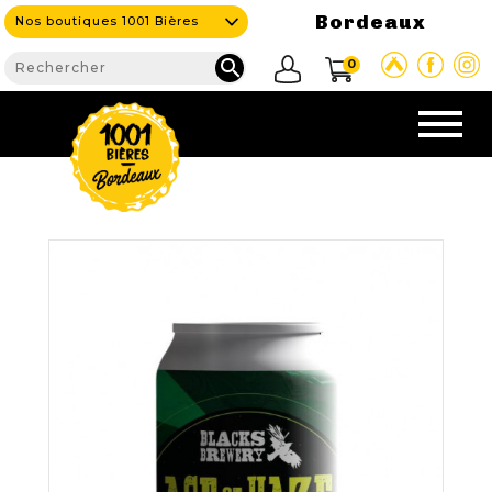
Bordeaux
Nos boutiques 1001 Bières

0
CAVE & BAR
NOS PRODUITS

Nouveautés
Nos Bières