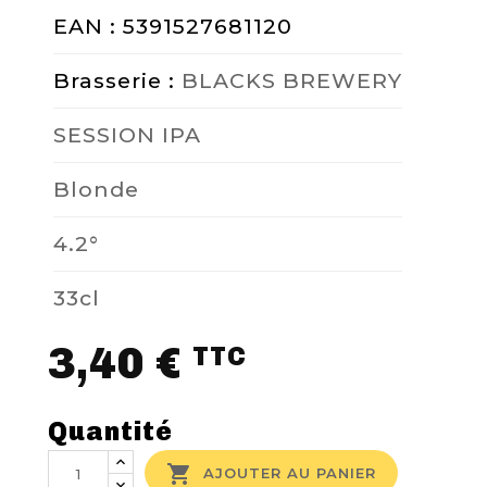
EAN : 5391527681120
Brasserie :
BLACKS BREWERY
SESSION IPA
Blonde
4.2°
33cl
3,40 €
TTC
Quantité

AJOUTER AU PANIER