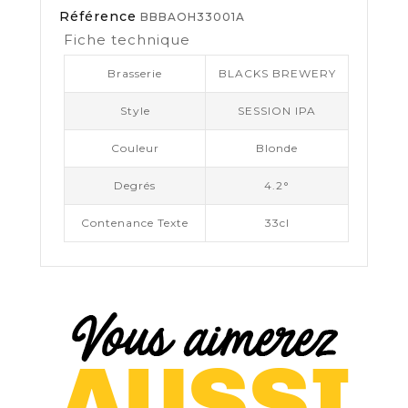
Référence
BBBAOH33001A
Fiche technique
Brasserie
BLACKS BREWERY
Style
SESSION IPA
Couleur
Blonde
Degrés
4.2°
Contenance Texte
33cl