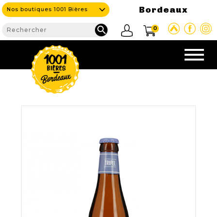
Bordeaux
Nos boutiques 1001 Bières

0
CAVE & BAR
NOS PRODUITS

Nouveautés
Nos Bières