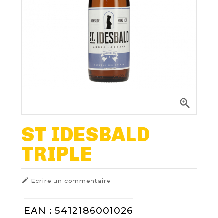
Nos Fûts De Bière
Nos Spiritueux
Nos Boxes
Nos Paniers

Paniers Cadeaux À Composer
ST IDESBALD
TRIPLE
FIDÉLITÉ
BLOG

Ecrire un commentaire
EAN : 5412186001026
NOUS CONTACTER