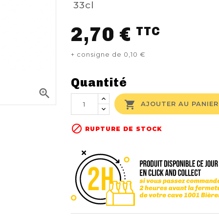
33cl
2,70 €
TTC
+ consigne de 0,10 €
Quantité


AJOUTER AU PANIER

RUPTURE DE STOCK