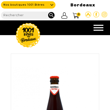
Bordeaux
Nos boutiques 1001 Bières

0
CAVE & BAR
NOS PRODUITS

Nouveautés
Nos Bières