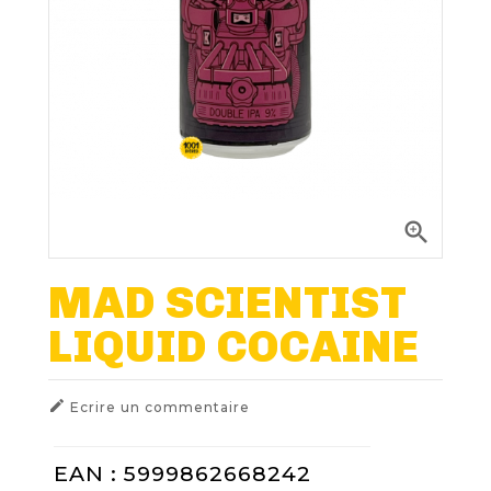
Nos Fûts De Bière
Nos Spiritueux
Nos Boxes
Nos Paniers

Paniers Cadeaux À Composer
MAD SCIENTIST
LIQUID COCAINE
FIDÉLITÉ
BLOG

Ecrire un commentaire
EAN : 5999862668242
NOUS CONTACTER