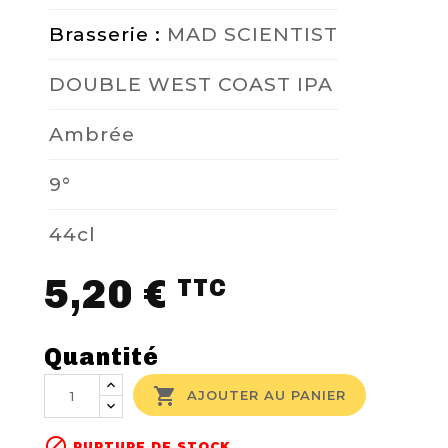
Brasserie :
MAD SCIENTIST
DOUBLE WEST COAST IPA
Ambrée
9°
44cl
5,20 €
TTC
Quantité

AJOUTER AU PANIER

RUPTURE DE STOCK