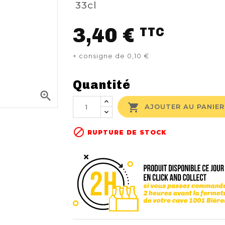
33cl
3,40 €
TTC
+ consigne de 0,10 €
Quantité


AJOUTER AU PANIER

RUPTURE DE STOCK