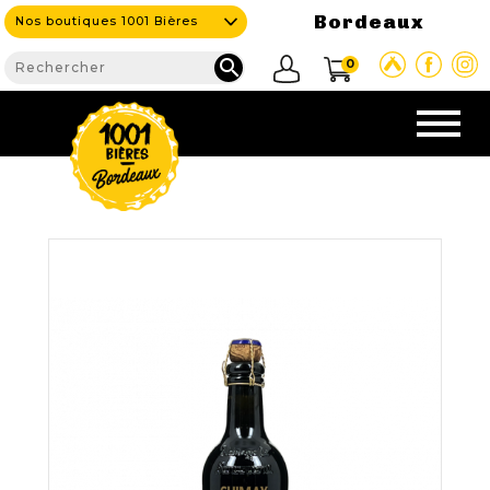
Bordeaux
Nos boutiques 1001 Bières

0
CAVE & BAR
NOS PRODUITS

Nouveautés
Nos Bières