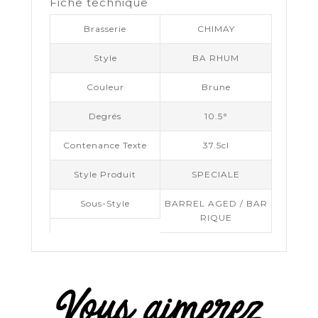
Fiche technique
Brasserie
CHIMAY
Style
BA RHUM
Couleur
Brune
Degrés
10.5°
Contenance Texte
37.5cl
Style Produit
SPECIALE
Sous-Style
BARREL AGED / BAR
RIQUE