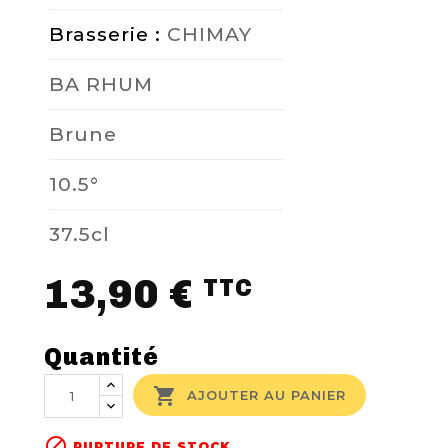
Brasserie :
CHIMAY
BA RHUM
Brune
10.5°
37.5cl
13,90 €
TTC
Quantité

AJOUTER AU PANIER

RUPTURE DE STOCK