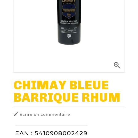
Nos Fûts De Bière
Nos Spiritueux
Nos Boxes
Nos Paniers

Paniers Cadeaux À Composer
CHIMAY BLEUE
BARRIQUE RHUM
FIDÉLITÉ
BLOG

Ecrire un commentaire
EAN : 5410908002429
NOUS CONTACTER