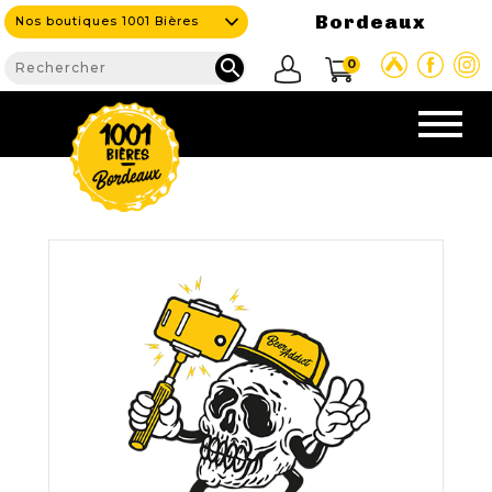
Bordeaux
Nos boutiques 1001 Bières

0
CAVE & BAR
NOS PRODUITS

Nouveautés
Nos Bières