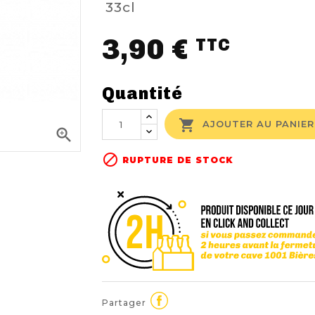
33cl
3,90 €
TTC
Quantité

AJOUTER AU PANIER


RUPTURE DE STOCK
Partager