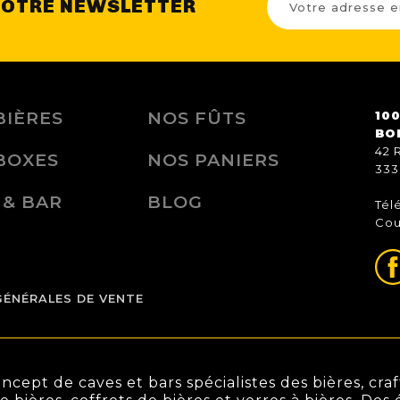
NOTRE NEWSLETTER
BIÈRES
NOS FÛTS
100
BO
42 
BOXES
NOS PANIERS
333
 & BAR
BLOG
Tél
Cou
GÉNÉRALES DE VENTE
ept de caves et bars spécialistes des bières, craft