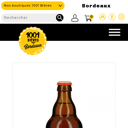
Bordeaux
Nos boutiques 1001 Bières

0
CAVE & BAR
NOS PRODUITS

Nouveautés
Nos Bières