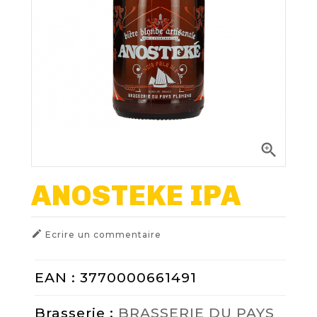
Nos Fûts De Bière
Nos Spiritueux
Nos Boxes
Nos Paniers

Paniers Cadeaux À Composer
ANOSTEKE IPA
FIDÉLITÉ

Ecrire un commentaire
BLOG
EAN : 3770000661491
NOUS CONTACTER
Brasserie :
BRASSERIE DU PAYS