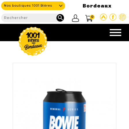
Bordeaux
Nos boutiques 1001 Bières

0
CAVE & BAR
NOS PRODUITS

Nouveautés
Nos Bières