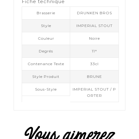
Fiche technique
Brasserie
DRUNKEN BROS
Style
IMPERIAL STOUT
Couleur
Noire
Degrés
11°
Contenance Texte
33cl
Style Produit
BRUNE
Sous-Style
IMPERIAL STOUT / P
ORTER