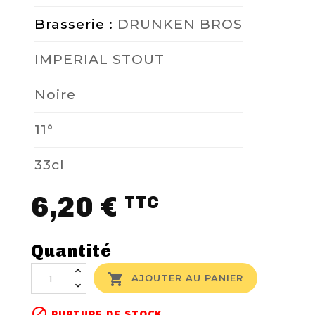
Brasserie :
DRUNKEN BROS
IMPERIAL STOUT
Noire
11°
33cl
6,20 €
TTC
Quantité

AJOUTER AU PANIER

RUPTURE DE STOCK