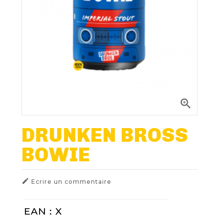
Nos Fûts De Bière
Nos Spiritueux
Nos Boxes
Nos Paniers

Paniers Cadeaux À Composer
DRUNKEN BROSS
BOWIE
FIDÉLITÉ
BLOG

Ecrire un commentaire
EAN : X
NOUS CONTACTER