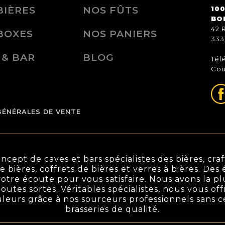
BIÈRES
NOS FÛTS
100
BO
42 
BOXES
NOS PANIERS
333
 & BAR
BLOG
Tél
Cou
GÉNÉRALES DE VENTE
ept de caves et bars spécialistes des bières, craft
de bières, coffrets de bières et verres à bières. De
otre écoute pour vous satisfaire. Nous avons la pl
outes sortes. Véritables spécialistes, nous vous off
ouleurs grâce à nos sourceurs professionnels sans 
brasseries de qualité.