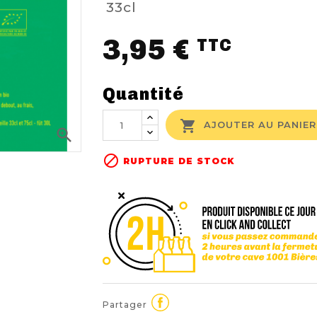
33cl
3,95 €
TTC
Quantité

AJOUTER AU PANIER


RUPTURE DE STOCK
Partager