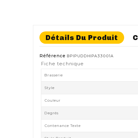
Détails Du Produit
C
Référence
BPIPUDDHIPA33001A
Fiche technique
Brasserie
Style
Couleur
Degrés
Contenance Texte